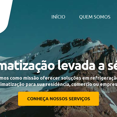
INÍCIO
QUEM SOMOS
matização levada a s
mos como missão oferecer soluções em refrigeraçã
limatização para sua residência, comercio ou empres
CONHEÇA NOSSOS SERVIÇOS