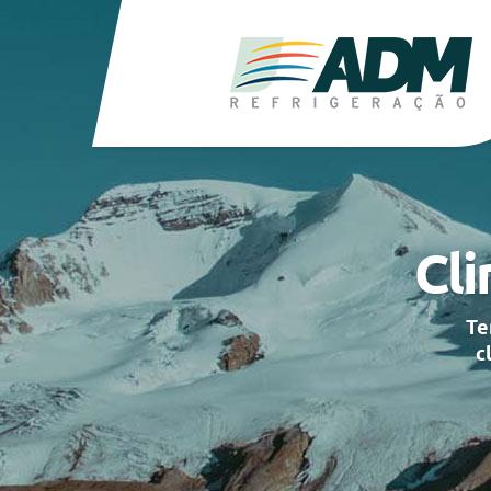
Cli
Te
c