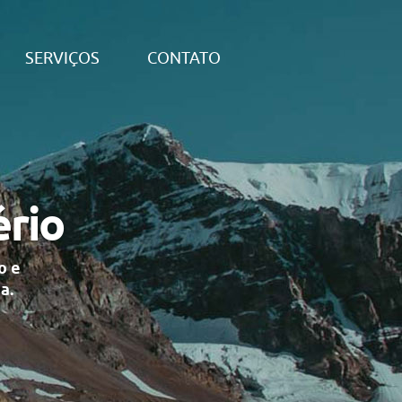
SERVIÇOS
CONTATO
ério
o e
a.